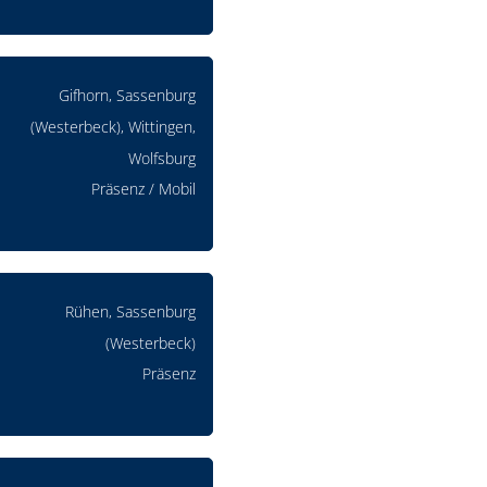
Gifhorn, Sassenburg
(Westerbeck), Wittingen,
Wolfsburg
Präsenz / Mobil
Rühen, Sassenburg
(Westerbeck)
Präsenz