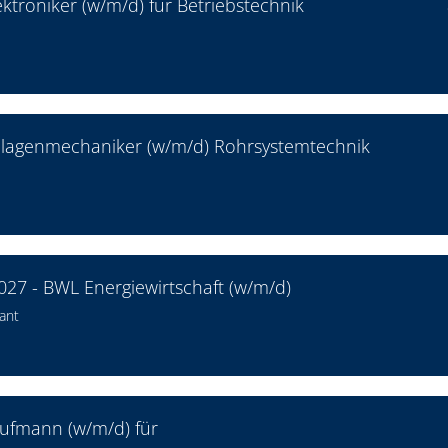
ktroniker (w/m/d) für Betriebstechnik
nlagenmechaniker (w/m/d) Rohrsystemtechnik
27 - BWL Energiewirtschaft (w/m/d)
ant
aufmann (w/m/d) für